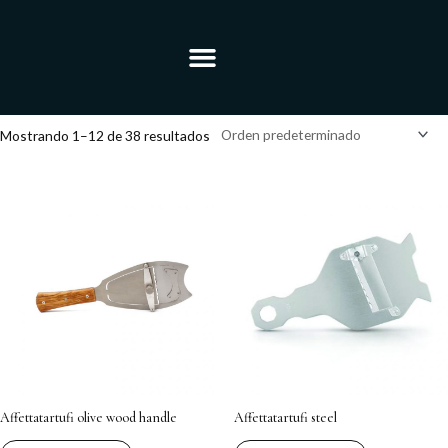
Ir
al
Menú
contenido
Mostrando 1–12 de 38 resultados
Affettatartufi olive wood handle
Affettatartufi steel