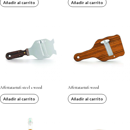
Añadir al carrito
Añadir al carrito
Affettatartufi steel + wood
Affettatartufi wood
Añadir al carrito
Añadir al carrito
Este
product