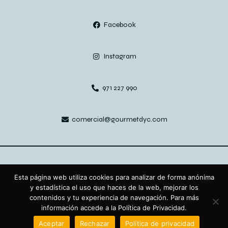
Facebook
Instagram
971 227 990
comercial@gourmetdyc.com
Aviso legal
Política de privacidad
Cookies
Esta página web utiliza cookies para analizar de forma anónima
y estadística el uso que haces de la web, mejorar los
contenidos y tu experiencia de navegación. Para más
Gourmet Delicatessen y Complementos © Todos los derechos
información accede a la Política de Privacidad.
reservados
Aceptar
Rechazar
Política de privacidad