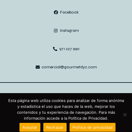
Facebook
Instagram
971 227 990
comercial@gourmetdyc.com
Aviso legal
Política de privacidad
Cookies
Esta página web utiliza cookies para analizar de forma anónima
y estadística el uso que haces de la web, mejorar los
contenidos y tu experiencia de navegación. Para más
Gourmet Delicatessen y Complementos © Todos los derechos
información accede a la Política de Privacidad.
reservados
Aceptar
Rechazar
Política de privacidad